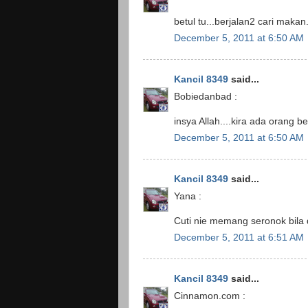
betul tu...berjalan2 cari mak
December 5, 2011 at 6:50 AM
Kancil 8349
said...
Bobiedanbad :
insya Allah....kira ada orang be
December 5, 2011 at 6:50 AM
Kancil 8349
said...
Yana :
Cuti nie memang seronok bila d
December 5, 2011 at 6:51 AM
Kancil 8349
said...
Cinnamon.com :