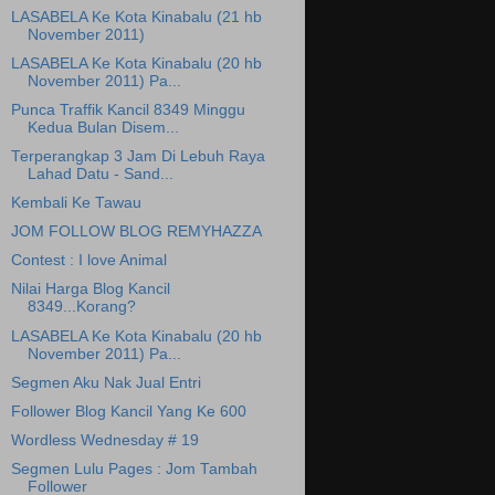
LASABELA Ke Kota Kinabalu (21 hb
November 2011)
LASABELA Ke Kota Kinabalu (20 hb
November 2011) Pa...
Punca Traffik Kancil 8349 Minggu
Kedua Bulan Disem...
Terperangkap 3 Jam Di Lebuh Raya
Lahad Datu - Sand...
Kembali Ke Tawau
JOM FOLLOW BLOG REMYHAZZA
Contest : I love Animal
Nilai Harga Blog Kancil
8349...Korang?
LASABELA Ke Kota Kinabalu (20 hb
November 2011) Pa...
Segmen Aku Nak Jual Entri
Follower Blog Kancil Yang Ke 600
Wordless Wednesday # 19
Segmen Lulu Pages : Jom Tambah
Follower