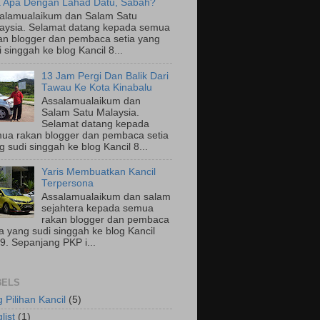
 Apa Dengan Lahad Datu, Sabah?
alamualaikum dan Salam Satu
aysia. Selamat datang kepada semua
an blogger dan pembaca setia yang
i singgah ke blog Kancil 8...
13 Jam Pergi Dan Balik Dari
Tawau Ke Kota Kinabalu
Assalamualaikum dan
Salam Satu Malaysia.
Selamat datang kepada
ua rakan blogger dan pembaca setia
g sudi singgah ke blog Kancil 8...
Yaris Membuatkan Kancil
Terpersona
Assalamualaikum dan salam
sejahtera kepada semua
rakan blogger dan pembaca
ia yang sudi singgah ke blog Kancil
9. Sepanjang PKP i...
BELS
g Pilihan Kancil
(5)
list
(1)