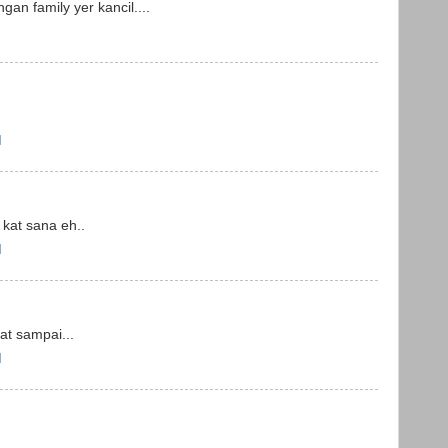
an family yer kancil....
M
 kat sana eh..
M
at sampai...
M