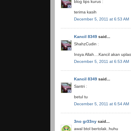
blog tips kurus :
terima kasih
December 5, 2011 at 6:53 AM
Kancil 8349
said...
ShahzCudin :
Insya Allah....Kancil akan upl
December 5, 2011 at 6:53 AM
Kancil 8349
said...
Santri :
betul tu
December 5, 2011 at 6:54 AM
3no gr33ny
said...
awal btol bertolak..huhu