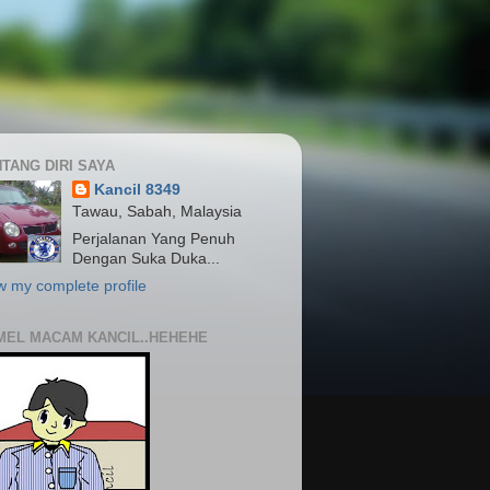
TANG DIRI SAYA
Kancil 8349
Tawau, Sabah, Malaysia
Perjalanan Yang Penuh
Dengan Suka Duka...
w my complete profile
MEL MACAM KANCIL..HEHEHE