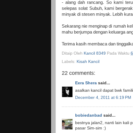
- alang dah rancang. So kami teru
selepas solat Subuh, kami bergerak 
minyak di stesen minyak. Lebih kuran
Sekarang nie menginap di rumah kelua
mahu berjumpa dengan keluarga ang
Terima kasih membaca dan tinggalka
Ditaip Oleh
Kancil 8349
Pada Waktu
6
Labels:
Kisah Kancil
22 comments:
Eera Shera
said...
asalkan kancil dapat bwk famili 
December 4, 2011 at 6:19 PM
bobiedanbad
said...
bestnya jalan2, nanti lain kali
pasar Sim-sim :)