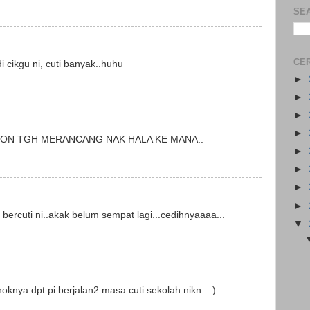
SE
CER
di cikgu ni, cuti banyak..huhu
►
►
►
►
MON TGH MERANCANG NAK HALA KE MANA..
►
►
►
►
bercuti ni..akak belum sempat lagi...cedihnyaaaa...
▼
oknya dpt pi berjalan2 masa cuti sekolah nikn...:)