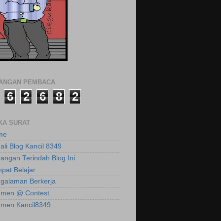
LANGAN PEMBACA
6
2
6
8
2
KA SURAT
me
ali Blog Kancil 8349
angan Terindah Blog Ini
pat Belajar
galaman Berkerja
men @ Contest
men Kancil8349