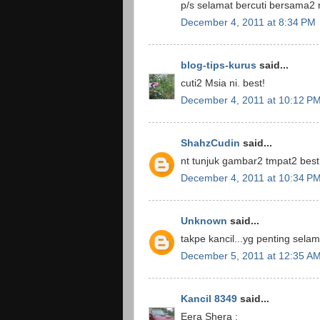
p/s selamat bercuti bersama2 ng
December 4, 2011 at 8:34 PM
blog-tips-kurus
said...
cuti2 Msia ni. best!
December 4, 2011 at 10:12 P
ShahzCudin
said...
nt tunjuk gambar2 tmpat2 best
December 4, 2011 at 10:34 P
Unknown
said...
takpe kancil...yg penting selam
December 5, 2011 at 12:35 A
Kancil 8349
said...
Eera Shera :