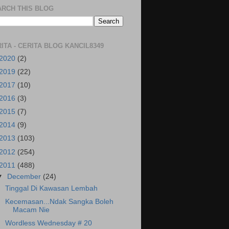
ARCH THIS BLOG
ITA - CERITA BLOG KANCIL8349
2020
(2)
2019
(22)
2017
(10)
2016
(3)
2015
(7)
2014
(9)
2013
(103)
2012
(254)
2011
(488)
▼
December
(24)
Tinggal Di Kawasan Lembah
Kecemasan...Ndak Sangka Boleh
Macam Nie
Wordless Wednesday # 20