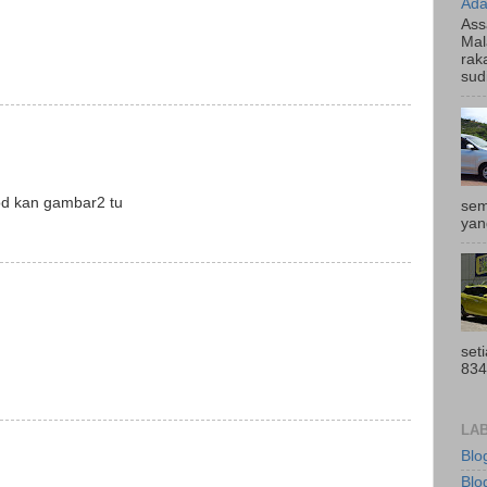
Ada
Ass
Mal
rak
sud
aod kan gambar2 tu
sem
yan
set
834
LA
Blo
Blog