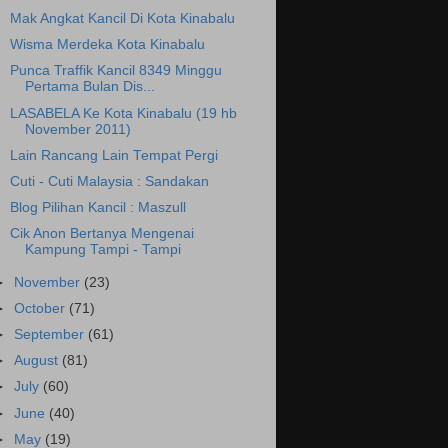
Mak Angkat Kancil Di Kota Kinabalu
Wisma Merdeka Kota Kinabalu
Punca Traffik Kancil 8349 Minggu
Pertama Bulan Dis...
LASABELA Ke Kota Kinabalu (19 hb
November 2011)
Lain Rancang Lain Tempat Pergi
Cuti - Cuti Malaysia : Sandakan
Blog Pilihan Kancil : Maszull
Cik Anon Bertanya Mengenai
Kampung Tampi - Tampi
►
November
(23)
►
October
(71)
►
September
(61)
►
August
(81)
►
July
(60)
►
June
(40)
►
May
(19)