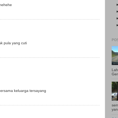
.hehehe
POS
k pula yang cuti
Lah
Gen
bersama keluarga tersayang
sem
yan