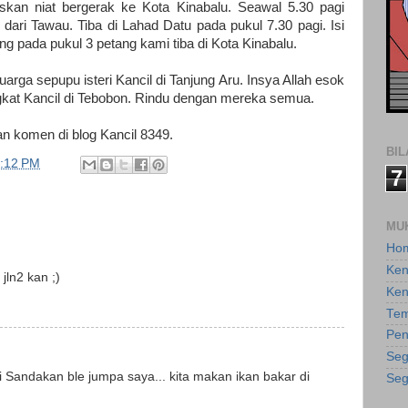
skan niat bergerak ke Kota Kinabalu. Seawal 5.30 pagi
dari Tawau. Tiba di Lahad Datu pada pukul 7.30 pagi. Isi
g pada pukul 3 petang kami tiba di Kota Kinabalu.
rga sepupu isteri Kancil di Tanjung Aru. Insya Allah esok
kat Kancil di Tebobon. Rindu dengan mereka semua.
n komen di blog Kancil 8349.
BI
:12 PM
7
MU
Ho
Ken
jln2 kan ;)
Ken
Tem
Pen
Seg
 pi Sandakan ble jumpa saya... kita makan ikan bakar di
Seg