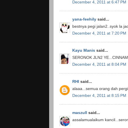
December 4, 2011 at 6:47 PM
yana-feehily
said...
bestnya pegi jalan2..syok la ja
December 4, 2011 at 7:20 PM
Kayu Manis
said...
SERONOK JLN2 YE...CINNA
December 4, 2011 at 8:04 PM
RHI
said...
alaaa...semua orang dah pergi 
December 4, 2011 at 8:15 PM
maszull
said...
assalamualaikum kancil...seron