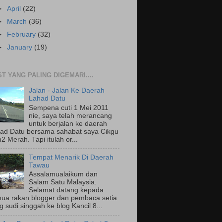
►
April
(22)
►
March
(36)
►
February
(32)
►
January
(19)
T YANG PALING DIGEMARI....
Jalan - Jalan Ke Daerah
Lahad Datu
Sempena cuti 1 Mei 2011
nie, saya telah merancang
untuk berjalan ke daerah
ad Datu bersama sahabat saya Cikgu
2 Merah. Tapi itulah or...
Tempat Menarik Di Daerah
Tawau
Assalamualaikum dan
Salam Satu Malaysia.
Selamat datang kepada
ua rakan blogger dan pembaca setia
g sudi singgah ke blog Kancil 8...