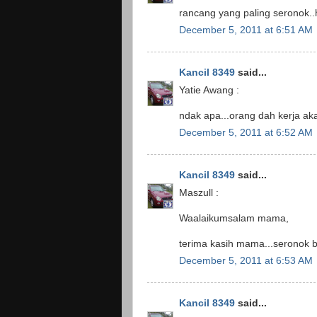
rancang yang paling seronok.
December 5, 2011 at 6:51 AM
Kancil 8349
said...
Yatie Awang :
ndak apa...orang dah kerja aka
December 5, 2011 at 6:52 AM
Kancil 8349
said...
Maszull :
Waalaikumsalam mama,
terima kasih mama...seronok 
December 5, 2011 at 6:53 AM
Kancil 8349
said...