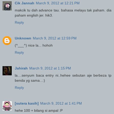
Cik Jannah
March 9, 2012 at 12:21 PM
makcik tu dah advance tau. bahasa melayu tak paham. dia
paham english jer. hik3.
Reply
Unknown
March 9, 2012 at 12:59 PM
(^___^) nice la... hohoh
Reply
Jahirah
March 9, 2012 at 1:15 PM
la....senyum baca entry ni..hehee sebutan aje berbeza tp
benda yg sama...:)
Reply
[sutera kasih]
March 9, 2012 at 1:41 PM
hehe 100 + bilang si ampal :P