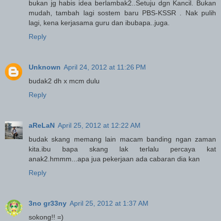
bukan jg habis idea berlambak2..Setuju dgn Kancil. Bukan
mudah, tambah lagi sostem baru PBS-KSSR . Nak pulih
lagi, kena kerjasama guru dan ibubapa..juga.
Reply
Unknown
April 24, 2012 at 11:26 PM
budak2 dh x mcm dulu
Reply
aReLaN
April 25, 2012 at 12:22 AM
budak skang memang lain macam banding ngan zaman
kita.ibu bapa skang lak terlalu percaya kat
anak2.hmmm...apa jua pekerjaan ada cabaran dia kan
Reply
3no gr33ny
April 25, 2012 at 1:37 AM
sokong!! =)