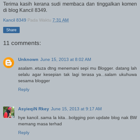
Terima kasih kerana sudi membaca dan tinggalkan komen
di blog Kancil 8349.
Kancil 8349
Pada Waktu
7:31 AM
Share
11 comments:
Unknown
June 15, 2013 at 8:02 AM
asalam..etuza dtng menemani sepi mu Blogger. datang lah
selalu agar kesepian tak lagi terasa ya...salam ukuhuwa
sesama blogger
Reply
AsyieqiN Rkey
June 15, 2013 at 9:17 AM
hye kancil..sama la kita...bolgging pon update blog nak BW
memang masa terhad
Reply