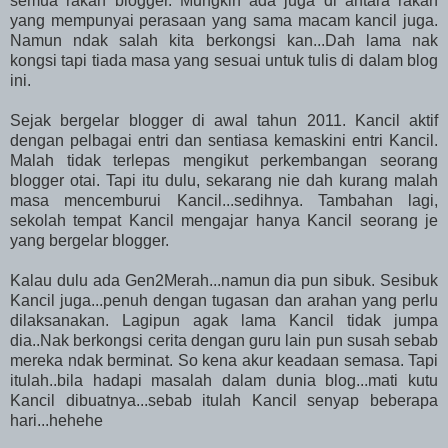
semua rakan blogger. Mungkin ada juga di antara rakan
yang mempunyai perasaan yang sama macam kancil juga.
Namun ndak salah kita berkongsi kan...Dah lama nak
kongsi tapi tiada masa yang sesuai untuk tulis di dalam blog
ini.
Sejak bergelar blogger di awal tahun 2011. Kancil aktif
dengan pelbagai entri dan sentiasa kemaskini entri Kancil.
Malah tidak terlepas mengikut perkembangan seorang
blogger otai. Tapi itu dulu, sekarang nie dah kurang malah
masa mencemburui Kancil...sedihnya. Tambahan lagi,
sekolah tempat Kancil mengajar hanya Kancil seorang je
yang bergelar blogger.
Kalau dulu ada Gen2Merah...namun dia pun sibuk. Sesibuk
Kancil juga...penuh dengan tugasan dan arahan yang perlu
dilaksanakan. Lagipun agak lama Kancil tidak jumpa
dia..Nak berkongsi cerita dengan guru lain pun susah sebab
mereka ndak berminat. So kena akur keadaan semasa. Tapi
itulah..bila hadapi masalah dalam dunia blog...mati kutu
Kancil dibuatnya...sebab itulah Kancil senyap beberapa
hari...hehehe