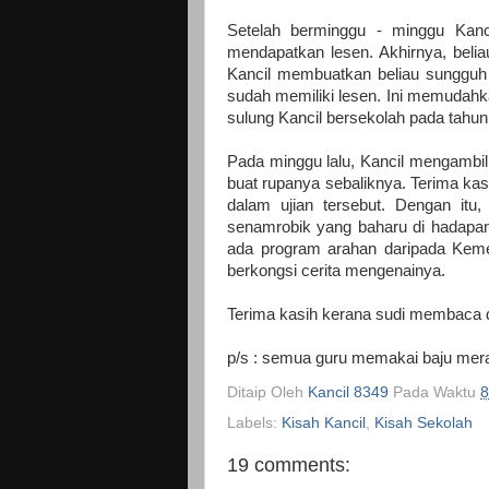
Setelah berminggu - minggu Kanc
mendapatkan lesen. Akhirnya, belia
Kancil membuatkan beliau sungguh be
sudah memiliki lesen. Ini memudah
sulung Kancil bersekolah pada tahu
Pada minggu lalu, Kancil mengambil
buat rupanya sebaliknya. Terima kasi
dalam ujian tersebut. Dengan itu
senamrobik yang baharu di hadapan 
ada program arahan daripada Kemen
berkongsi cerita mengenainya.
Terima kasih kerana sudi membaca d
p/s : semua guru memakai baju mer
Ditaip Oleh
Kancil 8349
Pada Waktu
8
Labels:
Kisah Kancil
,
Kisah Sekolah
19 comments: