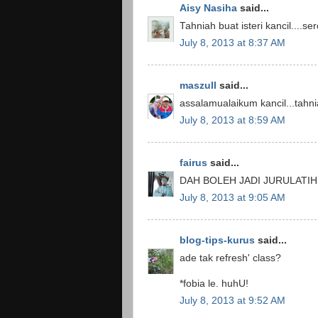
Aisy Nasiha
said...
Tahniah buat isteri kancil....ser
July 8, 2013 at 8:37 AM
maszull
said...
assalamualaikum kancil...tahnia
July 8, 2013 at 8:59 AM
fairus
said...
DAH BOLEH JADI JURULATIH
July 8, 2013 at 9:05 AM
blog-tips-kurus
said...
ade tak refresh' class?
*fobia le. huhU!
July 8, 2013 at 9:52 AM