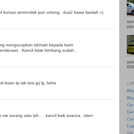
il kursus senmrobik pun untung...dua2 bawa faedah =)
sem
yan
ang mengucapkan tahniah kepada kami
nderaan...Kancil tidak bimbang sudah...
set
834
l lesen tp tak test jpj lg..hehe
LA
Blo
Blog
Ce
Cer
s nie sorang satu lah..... kancil bwk avanza...isteri
Con
Fol
GA