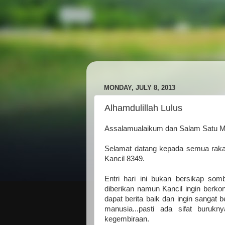
MONDAY, JULY 8, 2013
Alhamdulillah Lulus
Assalamualaikum dan Salam Satu M
Selamat datang kepada semua rakan
Kancil 8349.
Entri hari ini bukan bersikap so
diberikan namun Kancil ingin berko
dapat berita baik dan ingin sangat 
manusia...pasti ada sifat burukny
kegembiraan.