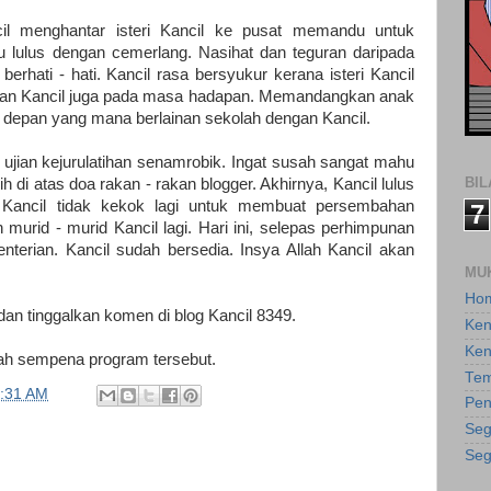
il menghantar isteri Kancil ke pusat memandu untuk
u lulus dengan cemerlang. Nasihat dan teguran daripada
rhati - hati. Kancil rasa bersyukur kerana isteri Kancil
kan Kancil juga pada masa hadapan. Memandangkan anak
n depan yang mana berlainan sekolah dengan Kancil.
 ujian kejurulatihan senamrobik. Ingat susah sangat mahu
BI
h di atas doa rakan - rakan blogger. Akhirnya, Kancil lulus
, Kancil tidak kekok lagi untuk membuat persembahan
7
murid - murid Kancil lagi. Hari ini, selepas perhimpunan
terian. Kancil sudah bersedia. Insya Allah Kancil akan
MU
Ho
an tinggalkan komen di blog Kancil 8349.
Ken
Ken
ah sempena program tersebut.
Tem
:31 AM
Pen
Seg
Seg