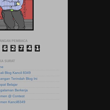
LANGAN PEMBACA
6
2
7
4
1
KA SURAT
me
ali Blog Kancil 8349
angan Terindah Blog Ini
pat Belajar
galaman Berkerja
men @ Contest
men Kancil8349