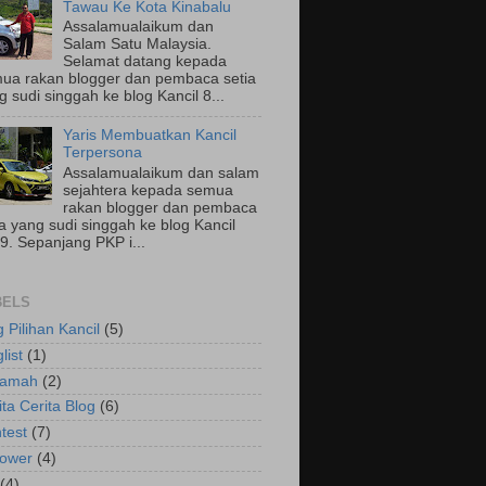
Tawau Ke Kota Kinabalu
Assalamualaikum dan
Salam Satu Malaysia.
Selamat datang kepada
ua rakan blogger dan pembaca setia
g sudi singgah ke blog Kancil 8...
Yaris Membuatkan Kancil
Terpersona
Assalamualaikum dan salam
sejahtera kepada semua
rakan blogger dan pembaca
ia yang sudi singgah ke blog Kancil
9. Sepanjang PKP i...
BELS
g Pilihan Kancil
(5)
list
(1)
ramah
(2)
ita Cerita Blog
(6)
test
(7)
lower
(4)
(4)