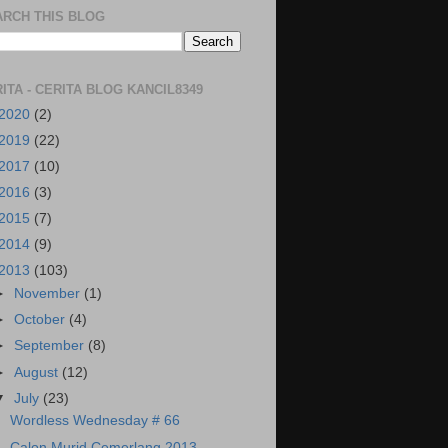
ARCH THIS BLOG
ITA - CERITA BLOG KANCIL8349
2020
(2)
2019
(22)
2017
(10)
2016
(3)
2015
(7)
2014
(9)
2013
(103)
►
November
(1)
►
October
(4)
►
September
(8)
►
August
(12)
▼
July
(23)
Wordless Wednesday # 66
Calon Murid Cemerlang 2013