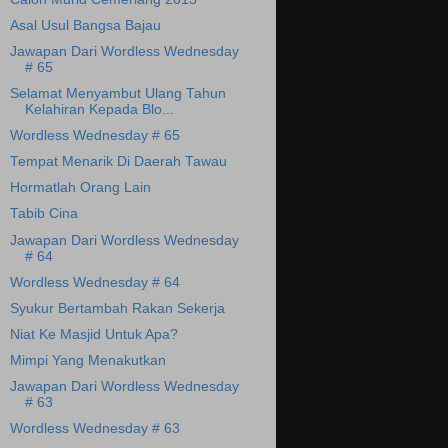
Asal Usul Bangsa Bajau
Jawapan Dari Wordless Wednesday
# 65
Selamat Menyambut Ulang Tahun
Kelahiran Kepada Blo...
Wordless Wednesday # 65
Tempat Menarik Di Daerah Tawau
Hormatlah Orang Lain
Tabib Cina
Jawapan Dari Wordless Wednesday
# 64
Wordless Wednesday # 64
Syukur Bertambah Rakan Sekerja
Niat Ke Masjid Untuk Apa?
Mimpi Yang Menakutkan
Jawapan Dari Wordless Wednesday
# 63
Wordless Wednesday # 63