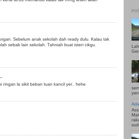
POS
angan. Sebelum anak sekolah dah ready dulu. Kalau tak
ah sebab lain sekolah. Tahniah buat isteri cikgu.
Lah
Gen
..
i ringan la sikit beban tuan kancil yer.. hehe
sem
yan
Ada
Ass
Mal
rak
sud