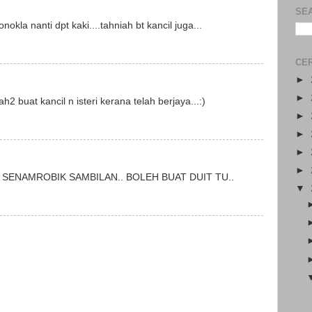
SE
onokla nanti dpt kaki....tahniah bt kancil juga...
CER
►
►
h2 buat kancil n isteri kerana telah berjaya...:)
►
►
►
►
 SENAMROBIK SAMBILAN.. BOLEH BUAT DUIT TU..
▼