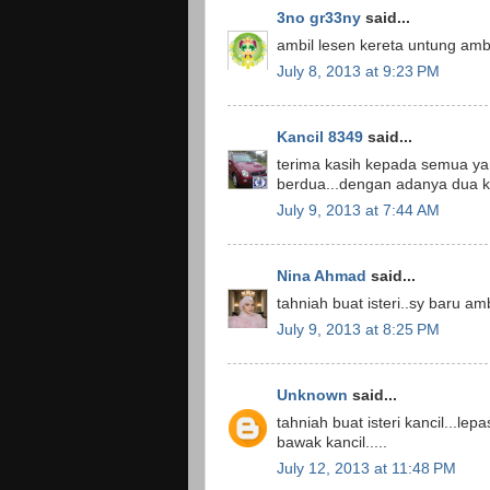
3no gr33ny
said...
ambil lesen kereta untung amb
July 8, 2013 at 9:23 PM
Kancil 8349
said...
terima kasih kepada semua y
berdua...dengan adanya dua ke
July 9, 2013 at 7:44 AM
Nina Ahmad
said...
tahniah buat isteri..sy baru ambi
July 9, 2013 at 8:25 PM
Unknown
said...
tahniah buat isteri kancil...lepa
bawak kancil.....
July 12, 2013 at 11:48 PM