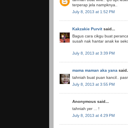
terperap jela nampknya..
July 8, 2013 at 1:52 PM
Kakzakie Purvit
said...
Bagus cara cikgu buat peranc
susah nak hantar anak ke sekol
July 8, 2013 at 3:39 PM
mama maman aka yana
said.
tahniah buat puan kancil.. pasn
July 8, 2013 at 3:55 PM
Anonymous said...
tahniah yer ... !
July 8, 2013 at 4:29 PM