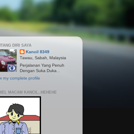
TANG DIRI SAYA
Kancil 8349
Tawau, Sabah, Malaysia
Perjalanan Yang Penuh
Dengan Suka Duka...
w my complete profile
MEL MACAM KANCIL..HEHEHE