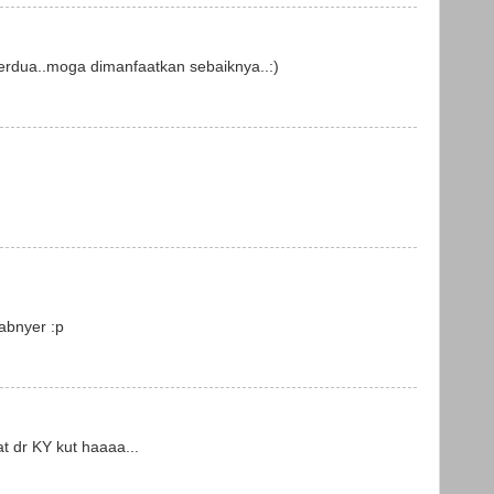
berdua..moga dimanfaatkan sebaiknya..:)
wabnyer :p
t dr KY kut haaaa...