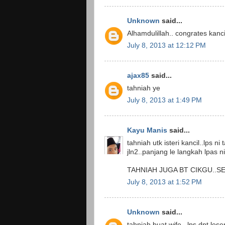
Unknown
said...
Alhamdulillah.. congrates kanci
July 8, 2013 at 12:12 PM
ajax85
said...
tahniah ye
July 8, 2013 at 1:49 PM
Kayu Manis
said...
tahniah utk isteri kancil..lps 
jln2..panjang le langkah lpas ni
TAHNIAH JUGA BT CIKGU..S
July 8, 2013 at 1:52 PM
Unknown
said...
tahniah buat wife.. lps dpt l