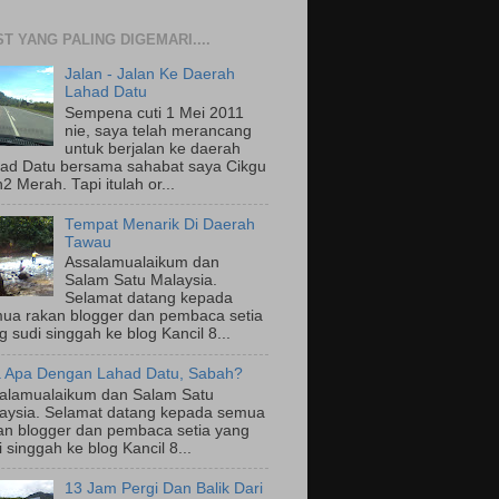
T YANG PALING DIGEMARI....
Jalan - Jalan Ke Daerah
Lahad Datu
Sempena cuti 1 Mei 2011
nie, saya telah merancang
untuk berjalan ke daerah
ad Datu bersama sahabat saya Cikgu
2 Merah. Tapi itulah or...
Tempat Menarik Di Daerah
Tawau
Assalamualaikum dan
Salam Satu Malaysia.
Selamat datang kepada
ua rakan blogger dan pembaca setia
g sudi singgah ke blog Kancil 8...
 Apa Dengan Lahad Datu, Sabah?
alamualaikum dan Salam Satu
aysia. Selamat datang kepada semua
an blogger dan pembaca setia yang
i singgah ke blog Kancil 8...
13 Jam Pergi Dan Balik Dari