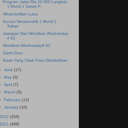
Program Jalan Ria 10 000 Langkah
1 Murid 1 Sukan P...
Alhamdulillah Lulus
Kursus Senamrobik 1 Murid 1
Sukan
Jawapan Dari Wordless Wednesday
# 62
Wordless Wednesday# 62
Ganti Guru
Kisah Yang Tidak Patut Dihebahkan
►
June
(17)
►
May
(3)
►
April
(7)
►
March
(5)
►
February
(13)
►
January
(10)
2012
(254)
2011
(488)