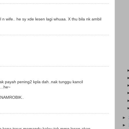
l n wife.. he sy xde lesen lagi whuaa. X thu bila nk ambil
ni tak payah pening2 kpla dah..nak tunggu kancil
...he~
ENAMROBIK..
►
►
esen kena terus memandu kalau tak mmg lesen akan